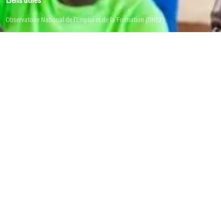
Observatoire National de l'Emploi et de la Formation (ONEF)
Groupement d'Intérêt Public - Programme National de Volontariat au Burkina
(GIP-PNVB)
Volontaires des Nations Unies (VNU) - Burkina Faso
Nos opportunités
Offres d'emplois
Offres de stage
Formations professionnelles
Ressources d'apprentissages
Engagements volontaires
Politiques légales