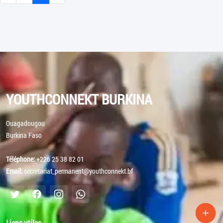
YOUTHCONNEKT BURKINA
Ouagadougou
Burkina Faso
Téléphone:
+226 25 38 82 01
Email:
secretariat_permanent@youthconnekt.bf
Liens utiles