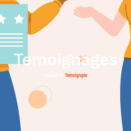
Temoignages
Accueil
Temoignges